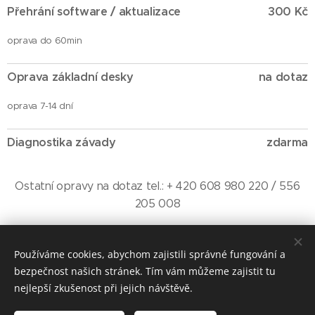
Přehrání software / aktualizace
300 Kč
oprava do 60min
Oprava základní desky
na dotaz
oprava 7-14 dní
Diagnostika závady
zdarma
Ostatní opravy na dotaz tel.: + 420 608 980 220 / 556
205 008
Používáme cookies, abychom zajistili správné fungování a
bezpečnost našich stránek. Tím vám můžeme zajistit tu
©
iPhoneOstrava.cz Závodní 974/103 Ostrava - Zábřeh Tel.: +420
608 980 220 Provozní doba: Po-Pá 9-12 / 13-16h mimo prac.dobu
nejlepší zkušenost při jejich návštěvě.
nebo víkendy dle tel. domluvy.
IČ: 88149358 Neplátce DPH