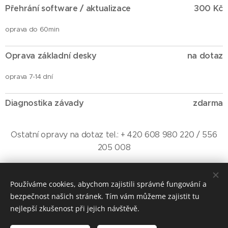
Přehrání software / aktualizace
300 Kč
oprava do 60min
Oprava základní desky
na dotaz
oprava 7-14 dní
Diagnostika závady
zdarma
Ostatní opravy na dotaz tel.: + 420 608 980 220 / 556
205 008
Používáme cookies, abychom zajistili správné fungování a
bezpečnost našich stránek. Tím vám můžeme zajistit tu
©
iPhoneOstrava.cz Závodní 974/103 Ostrava - Zábřeh Tel.: +420
608 980 220 Provozní doba: Po-Pá 9-12 / 13-16h mimo prac.dobu
nejlepší zkušenost při jejich návštěvě.
nebo víkendy dle tel. domluvy.
IČ: 88149358 Neplátce DPH